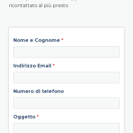
ricontattato al più presto.
field group left
Nome e Cognome
Indirizzo Email
Numero di telefono
Oggetto