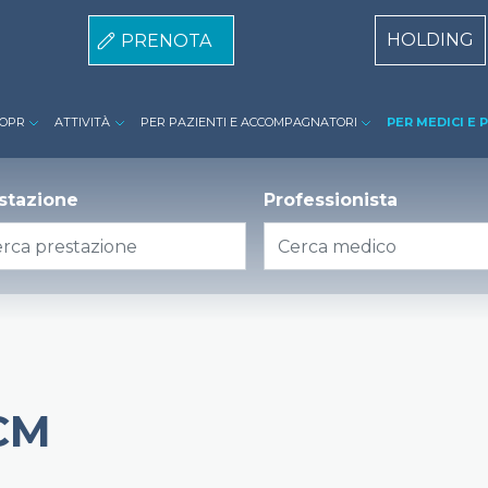
Centri Top
HOLDING
PRENOTA
 Privati Riuniti menù
 OPR
ATTIVITÀ
PER PAZIENTI E ACCOMPAGNATORI
PER MEDICI E 
stazione
Professionista
CM