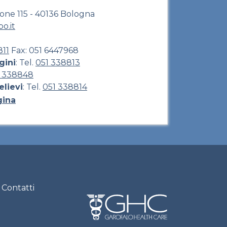
glione 115 - 40136 Bologna
o.it
811
Fax: 051 6447968
gini
: Tel.
051 338813
1 338848
elievi
: Tel.
051 338814
gina
Contatti