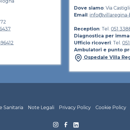
Bologna
Dove siamo
: Via Casti
Email
:
info@villaregina-b
972
96437
Reception
: Tel.
051 338
Diagnostica per imma
396412
Ufficio ricoveri
: Tel.
05
Ambulatori e punto pr
Ospedale Villa Re
ti Riuniti Footer menu
e Sanitaria
Note Legali
Privacy Policy
Cookie Policy