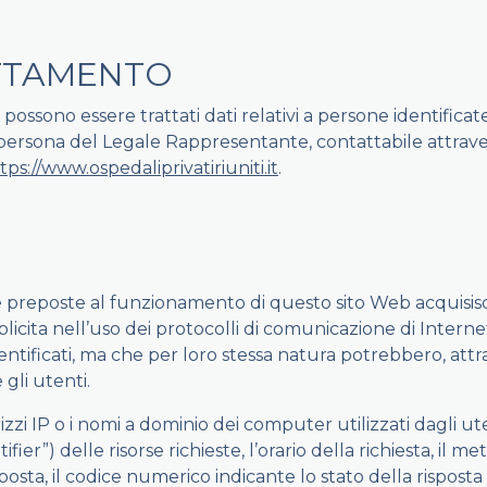
ATTAMENTO
ossono essere trattati dati relativi a persone identificate 
lla persona del Legale Rappresentante, contattabile attrave
tps://www.ospedaliprivatiriuniti.it
.
re preposte al funzionamento di questo sito Web acquisisc
mplicita nell’uso dei protocolli di comunicazione di Interne
dentificati, ma che per loro stessa natura potrebbero, attr
 gli utenti.
izzi IP o i nomi a dominio dei computer utilizzati dagli uten
er”) delle risorse richieste, l’orario della richiesta, il me
posta, il codice numerico indicante lo stato della risposta