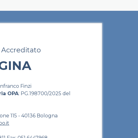
 Accreditato
EGINA
anfranco Finzi
ria OPA
: PG.198700/2025 del
glione 115 - 40136 Bologna
o.it
811
Fax: 051 6447968