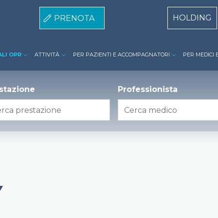
Centri Top
HOLDING
PRENOTA
i Privati Riuniti menù
ALI OPR
ATTIVITÀ
PER PAZIENTI E ACCOMPAGNATORI
PER MEDICI 
stazione
Professionista
Y