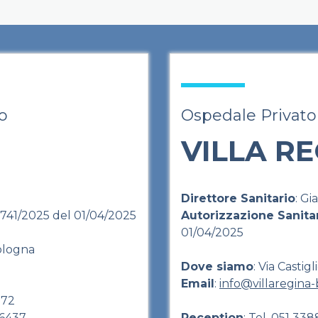
o
Ospedale Privato
VILLA R
Direttore Sanitario
: Gi
8741/2025 del 01/04/2025
Autorizzazione Sanita
01/04/2025
Bologna
Dove siamo
: Via Casti
Email
:
info@villaregina-b
972
96437
Reception
: Tel.
051 338