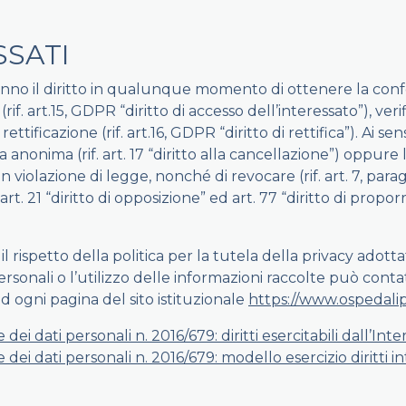
SSATI
li hanno il diritto in qualunque momento di ottenere la c
(rif. art.15, GDPR “diritto di accesso dell’interessato”), ve
tificazione (rif. art.16, GDPR “diritto di rettifica”). Ai sen
nonima (rif. art. 17 “diritto alla cancellazione”) oppure la li
in violazione di legge, nonché di revocare (rif. art. 7, para
. art. 21 “diritto di opposizione” ed art. 77 “diritto di propo
spetto della politica per la tutela della privacy adottata 
ersonali o l’utilizzo delle informazioni raccolte può conta
ad ogni pagina del sito istituzionale
https://www.ospedalipri
 dati personali n. 2016/679: diritti esercitabili dall’Inte
i dati personali n. 2016/679: modello esercizio diritti i