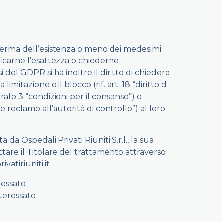
onferma dell’esistenza o meno dei medesimi
rificarne l’esattezza o chiederne
si del GDPR si ha inoltre il diritto di chiedere
mitazione o il blocco (rif. art. 18 “diritto di
grafo 3 “condizioni per il consenso”) o
rre reclamo all’autorità di controllo”) al loro
da Ospedali Privati Riuniti S.r.l., la sua
ttare il Titolare del trattamento attraverso
vatiriuniti.it
.
ressato
nteressato