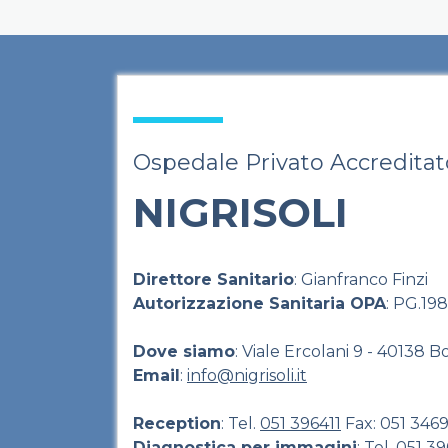
Ospedale Privato Accreditat
NIGRISOLI
Direttore Sanitario
: Gianfranco Finzi
Autorizzazione Sanitaria OPA
: PG.19
Dove siamo
: Viale Ercolani 9 - 40138 
Email
:
info@nigrisoli.it
Reception
: Tel.
051 396411
Fax: 051 346
Diagnostica per immagini
: Tel.
051 3