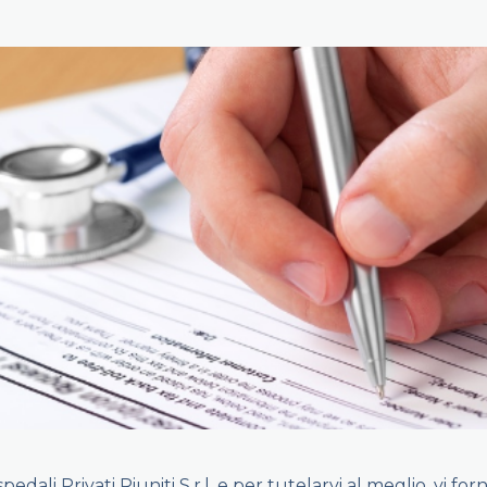
dali Privati Riuniti S.r.l. e per tutelarvi al meglio, vi f