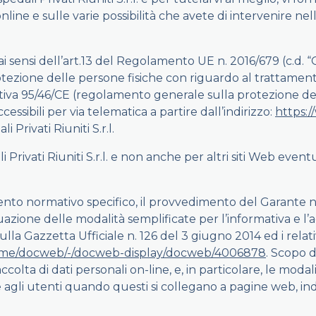
nline e sulle varie possibilità che avete di intervenire nell
e ai sensi dell’art.13 del Regolamento UE n. 2016/679 (c.
rotezione delle persone fisiche con riguardo al trattament
ettiva 95/46/CE (regolamento generale sulla protezione dei
accessibili per via telematica a partire dall’indirizzo:
https:/
i Privati Riuniti S.r.l.
ali Privati Riuniti S.r.l. e non anche per altri siti Web ev
mento normativo specifico, il provvedimento del Garante n
uazione delle modalità semplificate per l’informativa e l’
a Gazzetta Ufficiale n. 126 del 3 giugno 2014 ed i relativ
home/docweb/-/docweb-display/docweb/4006878
. Scopo 
ccolta di dati personali on-line, e, in particolare, le modal
re agli utenti quando questi si collegano a pagine web, 