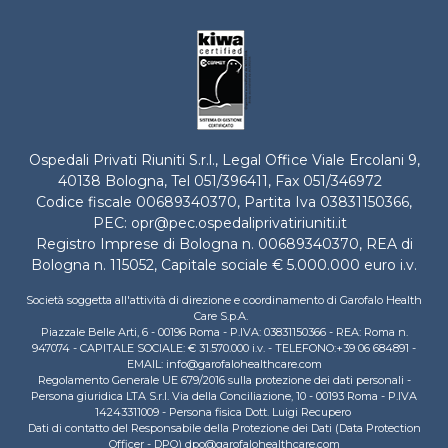
Ospedali Privati Riuniti S.r.l., Legal Office Viale Ercolani 9,
40138 Bologna, Tel
051/396411
, Fax 051/346972
Codice fiscale 00689340370, Partita Iva 03831150366,
PEC:
opr@pec.ospedaliprivatiriuniti.it
Registro Imprese di Bologna n. 00689340370, REA di
Bologna n. 115052, Capitale sociale € 5.000.000 euro i.v.
Società soggetta all'attività di direzione e coordinamento di Garofalo Health
Care S.p.A.
Piazzale Belle Arti, 6 - 00196 Roma - P.IVA: 03831150366 - REA: Roma n.
947074 - CAPITALE SOCIALE: € 31.570.000 i.v. - TELEFONO:+39 06 684891 -
EMAIL: info@garofalohealthcare.com
Regolamento Generale UE 679/2016 sulla protezione dei dati personali -
Persona giuridica LTA S.r.l. Via della Conciliazione, 10 - 00193 Roma - P.IVA
14243311009 - Persona fisica Dott. Luigi Recupero
Dati di contatto del Responsabile della Protezione dei Dati (Data Protection
Officer - DPO) dpo@garofalohealthcare.com