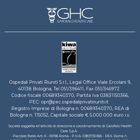
Ospedali Privati Riuniti S.r.l., Legal Office Viale Ercolani 9,
40138 Bologna, Tel
051/396411
, Fax 051/346972
Codice fiscale 00689340370, Partita Iva 03831150366,
PEC:
opr@pec.ospedaliprivatiriuniti.it
Registro Imprese di Bologna n. 00689340370, REA di
Bologna n. 115052, Capitale sociale € 5.000.000 euro i.v.
Società soggetta all'attività di direzione e coordinamento di Garofalo Health
Care S.p.A.
Piazzale Belle Arti, 6 - 00196 Roma - P.IVA: 03831150366 - REA: Roma n.