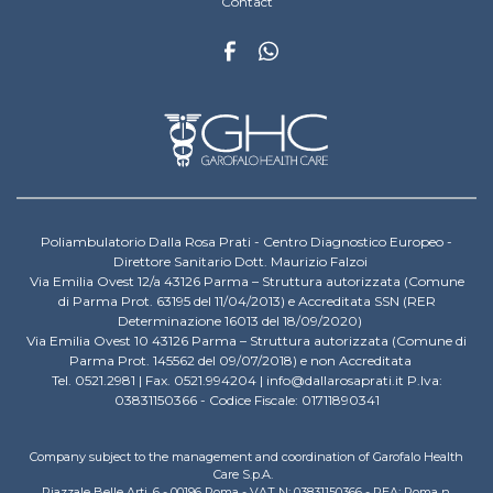
Contact
Poliambulatorio Dalla Rosa Prati - Centro Diagnostico Europeo -
Direttore Sanitario Dott. Maurizio Falzoi
Via Emilia Ovest 12/a 43126 Parma – Struttura autorizzata (Comune
di Parma Prot. 63195 del 11/04/2013) e Accreditata SSN (RER
Determinazione 16013 del 18/09/2020)
Via Emilia Ovest 10 43126 Parma – Struttura autorizzata (Comune di
Parma Prot. 145562 del 09/07/2018) e non Accreditata
Tel. 0521.2981 | Fax. 0521.994204 | info@dallarosaprati.it P.Iva:
03831150366 - Codice Fiscale: 01711890341
Company subject to the management and coordination of Garofalo Health
Care S.p.A.
Piazzale Belle Arti, 6 - 00196 Roma - VAT N: 03831150366 - REA: Roma n.