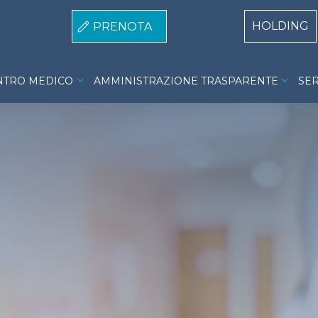
Centri Top
HOLDING
PRENOTA
ro Medico Xray One menu
ENTRO MEDICO
AMMINISTRAZIONE TRASPARENTE
SER