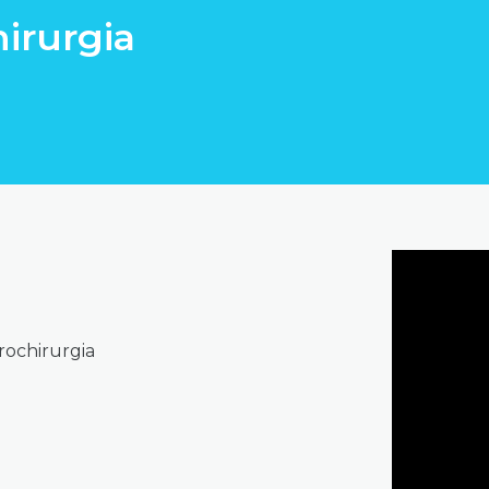
irurgia
urochirurgia