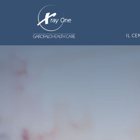
Salta al contenuto principale
Cent
IL C