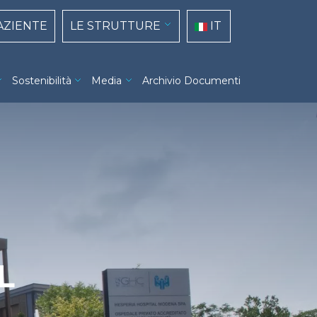
top navigation
Select your language
PAZIENTE
LE STRUTTURE
IT
Sostenibilità
Media
Archivio Documenti
L