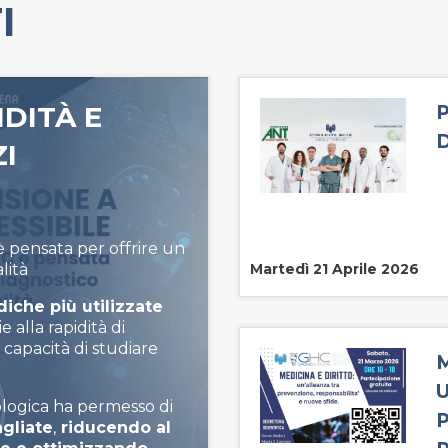
I
DITÀ E
ZI
è pensata per offrire un
lità
Martedì 21 Aprile 2026
iche più utilizzate
e alla rapidità di
 capacità di studiare
M
ologica ha permesso di
gliate
,
riducendo al