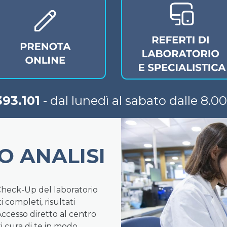
93.101
- dal lunedì al sabato dalle 8.00
 ANALISI
 Check-Up del laboratorio
i completi, risultati
 Accesso diretto al centro
ti cura di te in modo