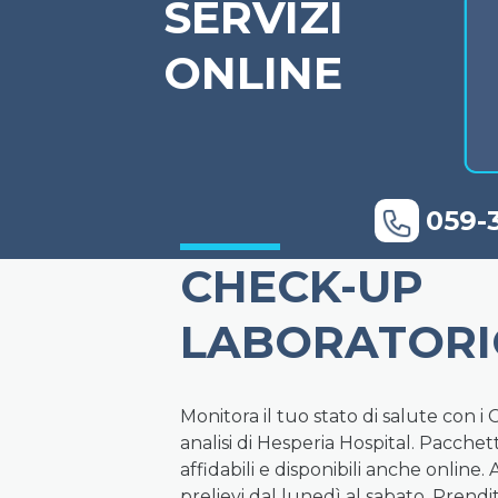
SERVIZI
ONLINE
059-3
CHECK-UP
LABORATORIO
Monitora il tuo stato di salute con i
analisi di Hesperia Hospital. Pacchett
affidabili e disponibili anche online.
prelievi dal lunedì al sabato. Prendi