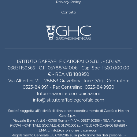
Privacy Policy
Contatti
ISTITUTO RAFFAELE GAROFALO S.R.L. - CP.IVA
03831150366 - C.F. 05788741006 - Cap. Soc. 1.560.000,00
€ - REA VB 188950
Via Albertini, 21 – 28883 Gravellona Toce (Vb) - Centralino:
0323-84.991 - Fax Centralino: 0323-84.9930
Informazioni e comunicazioni:
info@istitutoraffaelegarofalo.com
Società soggetta all'attività di direzione e coordinamento di Garofalo Health
Care S.p.A.
Piazzale Belle Arti, 6 - 00196 Roma - P.IVA: 03831150366 - REA: Roma n.
947074 - CAPITALE SOCIALE: € 31.570.000 i.v. - TELEFONO:+39 06 684891 -
EMAIL: info@garofalohealthcare.com
Regolamento Generale UE 679/2016 sulla protezione dei dati personali -