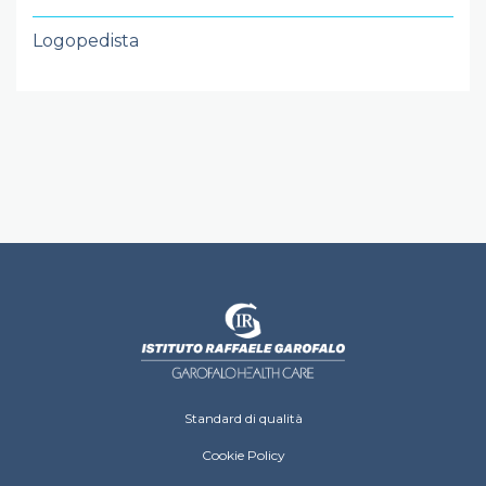
Logopedista
Istituto Raffaele Garofalo Footer menu
Standard di qualità
Cookie Policy