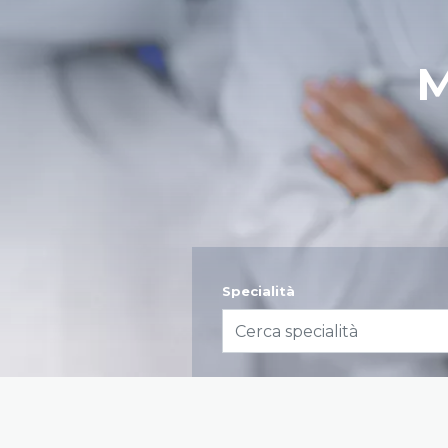
M
group1
Specialità