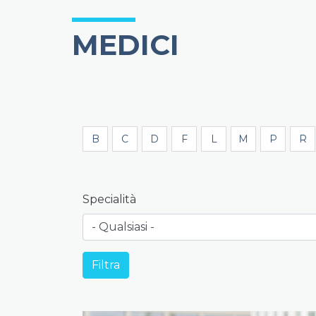
MEDICI
B
C
D
F
L
M
P
R
Specialità