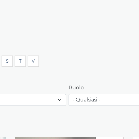
S
T
V
Ruolo