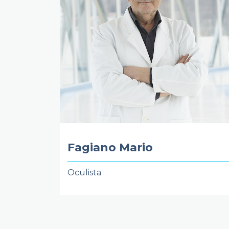
Fagiano Mario
Oculista
Paginazione