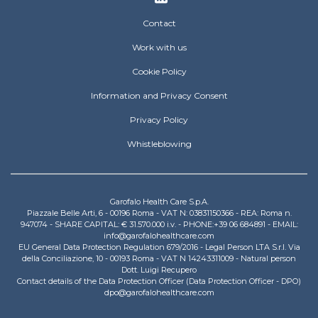
Footer
Contact
Work with us
Cookie Policy
Information and Privacy Consent
Privacy Policy
Whistleblowing
Garofalo Health Care S.p.A.
Piazzale Belle Arti, 6 - 00196 Roma - VAT N: 03831150366 - REA: Roma n.
947074 - SHARE CAPITAL: € 31.570.000 i.v. - PHONE:+39 06 684891 - EMAIL:
info@garofalohealthcare.com
EU General Data Protection Regulation 679/2016 - Legal Person LTA S.r.l. Via
della Conciliazione, 10 - 00193 Roma - VAT N 14243311009 - Natural person
Dott. Luigi Recupero
Contact details of the Data Protection Officer (Data Protection Officer - DPO)
dpo@garofalohealthcare.com