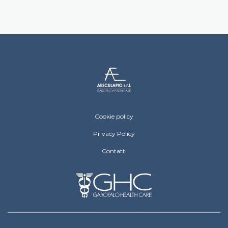
Centro Medico Aesculapio Footer menu
Cookie policy
Privacy Policy
Contatti