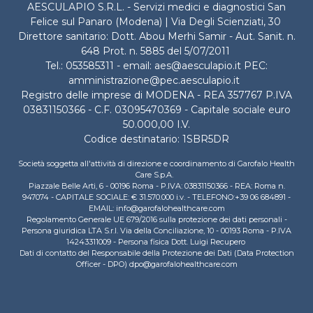
AESCULAPIO S.R.L. - Servizi medici e diagnostici San
Felice sul Panaro (Modena) | Via Degli Scienziati, 30
Direttore sanitario: Dott. Abou Merhi Samir - Aut. Sanit. n.
648 Prot. n. 5885 del 5/07/2011
Tel.: 053585311 - email: aes@aesculapio.it PEC:
amministrazione@pec.aesculapio.it
Registro delle imprese di MODENA - REA 357767 P.IVA
03831150366 - C.F. 03095470369 - Capitale sociale euro
50.000,00 I.V.
Codice destinatario: 1SBR5DR
Società soggetta all'attività di direzione e coordinamento di Garofalo Health
Care S.p.A.
Piazzale Belle Arti, 6 - 00196 Roma - P.IVA: 03831150366 - REA: Roma n.
947074 - CAPITALE SOCIALE: € 31.570.000 i.v. - TELEFONO:+39 06 684891 -
EMAIL: info@garofalohealthcare.com
Regolamento Generale UE 679/2016 sulla protezione dei dati personali -
Persona giuridica LTA S.r.l. Via della Conciliazione, 10 - 00193 Roma - P.IVA
14243311009 - Persona fisica Dott. Luigi Recupero
Dati di contatto del Responsabile della Protezione dei Dati (Data Protection
Officer - DPO) dpo@garofalohealthcare.com