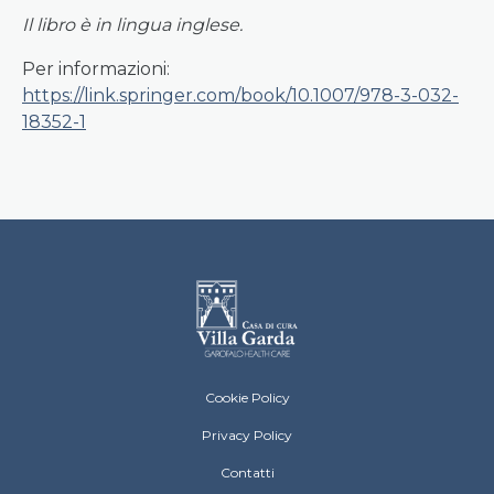
Il libro è in lingua inglese.
Per informazioni:
https://link.springer.com/book/10.1007/978-3-032-
18352-1
Villa Garda Footer menu
Cookie Policy
Privacy Policy
Contatti