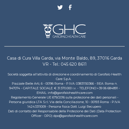
Casa di Cura Villa Garda, via Monte Baldo, 89, 37016 Garda
VR - Tel.: 045 620 8611
Società soggetta all'attività di direzione e coordinamento di Garofalo Health
Care S.p.A.
Piazzale Belle Arti, 6 - 00196 Roma - P.IVA: 03831150366 - REA: Roma n.
947074 - CAPITALE SOCIALE: € 31.570.000 i.v. - TELEFONO:+39 06 684891 -
EMAIL: info@garofalohealthcare.com
Regolamento Generale UE 679/2016 sulla protezione dei dati personali -
Persona giuridica LTA S.r.l. Via della Conciliazione, 10 - 00193 Roma - P.IVA
14243311009 - Persona fisica Dott. Luigi Recupero
Dati di contatto del Responsabile della Protezione dei Dati (Data Protection
Officer - DPO) dpo@garofalohealthcare.com