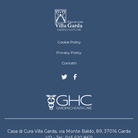
Villa Garda Footer menu
Cookie Policy
Privacy Policy
Contatti
Casa di Cura Villa Garda, via Monte Baldo, 89, 37016 Garda
VR - Tel.: 045 620 8611