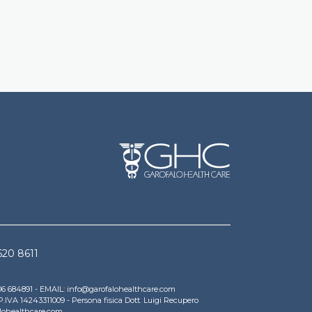
 620 8611
A.
9 06 684891 - EMAIL: info@garofalohealthcare.com
 P.IVA 14243311009 - Persona fisica Dott. Luigi Recupero
alohealthcare.com