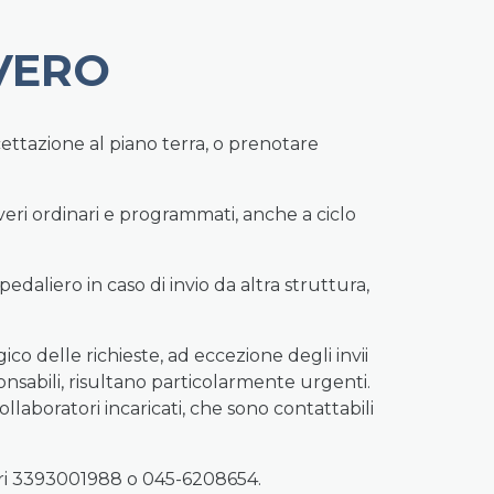
VERO
ccettazione al piano terra, o prenotare
veri ordinari e programmati, anche a ciclo
daliero in caso di invio da altra struttura,
ico delle richieste, ad eccezione degli invii
ponsabili, risultano particolarmente urgenti.
llaboratori incaricati, che sono contattabili
meri 3393001988 o 045-6208654.