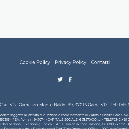
ooter menu
Cookie Policy
Privacy Policy
Contatti
Cura Villa Garda, via Monte Baldo, 89, 37016 Garda VR - Tel.: 045
ocietà soggetta all'attività di direzione e coordinamento di Garofalo Health Care S.p.
831150366 - REA: Roma n. 947074 - CAPITALE SOCIALE: € 31.570.000 i.v. - TELEFONO:+3
ati personali - Persona giuridica LTA S.r.l. Via della Conciliazione, 10 - 00193 Roma -
 del Responsabile della Protezione dei Dati (Data Protection Officer - DPO) dpo@garof