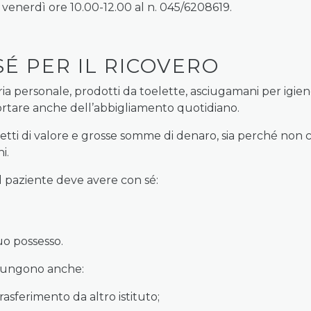
 venerdì ore 10.00-12.00 al n. 045/6208619.
É PER IL RICOVERO
ria personale, prodotti da toelette, asciugamani per igie
ortare anche dell’abbigliamento quotidiano.
ggetti di valore e grosse somme di denaro, sia perché non 
i.
il paziente deve avere con sé:
uo possesso.
ggiungono anche:
rasferimento da altro istituto;