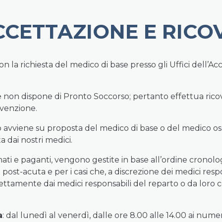
CCETTAZIONE E RICO
con la richiesta del medico di base presso gli Uffici dell’A
a e non dispone di Pronto Soccorso; pertanto effettua rico
nvenzione.
o avviene su proposta del medico di base o del medico ospe
a dai nostri medici.
onati e paganti, vengono gestite in base all’ordine cronolog
se post-acuta e per i casi che, a discrezione dei medici res
ettamente dai medici responsabili del reparto o da loro co
a
: dal lunedì al venerdì, dalle ore 8.00 alle 14.00 ai nu