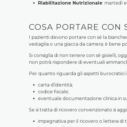
Riabilitazione Nutrizionale
: martedì e
COSA PORTARE CON S
I pazienti devono portare con sé la bianche
vestaglia o una giacca da camera; è bene p
Si consiglia di non tenere con sé gioielli, o
non potrà rispondere di eventuali ammanch
Per quanto riguarda gli aspetti burocratici 
carta d’identità;
codice fiscale;
eventuale documentazione clinica in s
Se si tratta di ricovero convenzionato si a
impegnativa per il ricovero o lettera di t