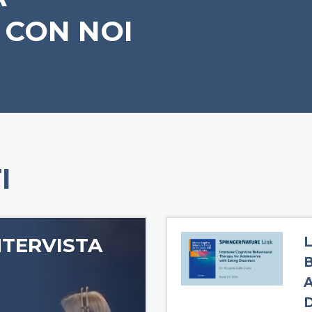
 CON NOI
I
NTERVISTA
L