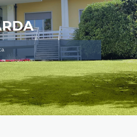
ARDA
ta.