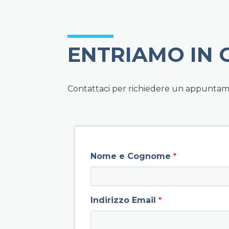
ENTRIAMO IN
Contattaci per richiedere un appuntamen
field group left
Nome e Cognome
Indirizzo Email