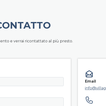
 CONTATTO
to e verrai ricontattato al più presto.
field g
Email
info@villag