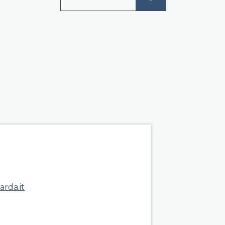
roup right
arda.it