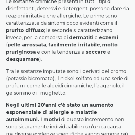
Le sostanze chimiche presenti in tutti i tipi di
disinfettanti, detersivi e detergenti possono dare sia
reazioni irritative che allergiche. Le prime sono
caratterizzate da sintomi poco evidenti come il
prurito diffuso
; le seconde si caratterizzano,
invece, per la comparsa di
dermatiti
o
eczemi
(
pelle arrossata
,
facilmente irritabile
,
molto
pruriginosa
e con la tendenza a
seccare
e
desquamare
).
Tra le sostanze imputate sono: i derivati del cromo
(potassio bicromato), il nickel solfato ed una serie di
profumi come le aldeidi cinnamiche, l’eugenolo, il
gelsomino o il mughetto.
Negli ultimi 20’anni c’è stato un aumento
esponenziale di allergie e malattie
autoimmuni. I motivi
di questo incremento non
sono sicuramente individuabili in un’unica causa
ma diverse evidenze scientifiche vanno sempre più