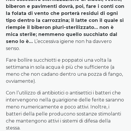
biberon e pavimenti dovrà, poi, fare i conti con
la folata di vento che porterà residui di ogni
tipo dentro la carrozzina; il latte con il quale si
riempie il biberon pluri-sterilizzato… non è
mica sterile; nemmeno quello succhiato dal
seno lo è…
L’eccessiva igiene non ha davvero
senso.
Fare bollire succhiotti e poppatoi una volta la
settimana in sola acqua è più che sufficiente (a
meno che non cadano dentro una pozza di fango,
ovviamente).
Con l’utilizzo di antibiotici o antisettici i batteri che
intervengono nella guarigione delle ferite saranno
meno numericamente e poco attivi. Inoltre, i
batteri della pelle producono sostanze stimolanti
che mantengono attivi i sistemi di difesa della
stessa.