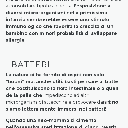
a consolidare l’ipotesi igienica:
l’esposizione a
diversi micro-organismi nella primissima
infanzia sembrerebbe essere uno stimolo
immunologico che favorirà la crescita di un
bambino con minori probabilità di sviluppare
allergie
.
I BATTERI
La natura ci ha fornito di ospiti non solo
“buoni” ma, anche utili: basti pensare ai batteri
che costituiscono la flora intestinale o a quelli
della pelle che
impediscono ad altri
microrganismi di attecchire e provocare danni:
noi
siamo letteralmente immersi nei batteri!
Quando una neo-mamma si cimenta
nell’ossessiva sterilizzazione di ciucci, vestiti,