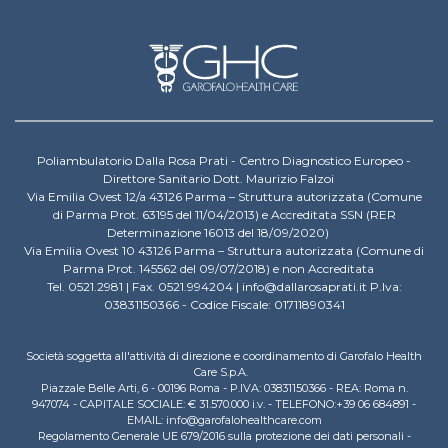
Poliambulatorio Dalla Rosa Prati - Centro Diagnostico Europeo -
Direttore Sanitario Dott. Maurizio Falzoi
Via Emilia Ovest 12/a 43126 Parma – Struttura autorizzata (Comune
di Parma Prot. 63195 del 11/04/2013) e Accreditata SSN (RER
Determinazione 16013 del 18/09/2020)
Via Emilia Ovest 10 43126 Parma – Struttura autorizzata (Comune di
Parma Prot. 145562 del 09/07/2018) e non Accreditata
Tel. 0521.2981 | Fax. 0521.994204 | info@dallarosaprati.it P.Iva:
03831150366 - Codice Fiscale: 01711890341
Società soggetta all'attività di direzione e coordinamento di Garofalo Health
Care S.p.A.
Piazzale Belle Arti, 6 - 00196 Roma - P.IVA: 03831150366 - REA: Roma n.
947074 - CAPITALE SOCIALE: € 31.570.000 i.v. - TELEFONO:+39 06 684891 -
EMAIL: info@garofalohealthcare.com
Regolamento Generale UE 679/2016 sulla protezione dei dati personali -