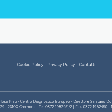
ati Cremona Footer Menu
Cookie Policy
Privacy Policy
Contatti
Rosa Prati - Centro Diagnostico Europeo - Direttore Sanitario Dot
129 - 26100 Cremona - Tel. 0372 1982451/2 | Fax. 0372 1982450 |