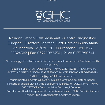
Contatti
Poliambulatorio Dalla Rosa Prati - Centro Diagnostico
Europeo - Direttore Sanitario Dott. Barbieri Guido Maria
Via Mantova, 127/129 - 26100 Cremona - Tel. 0372
1982451/2 | Fax. 0372 1982450 | P.IVA 01711890341
Società soggetta all'attività di direzione e coordinamento di Garofalo Health
Care S.p.A.
Piazzale Belle Arti, 6 - 00196 Roma - P.IVA: 03831150366 - REA: Roma n.
947074 - CAPITALE SOCIALE: € 31.570.000 i.v. - TELEFONO:+39 06 684891 -
EMAIL: info@garofalohealthcare.com
Regolamento Generale UE 679/2016 sulla protezione dei dati personali -
Persona giuridica LTA S.r.l. Via della Conciliazione, 10 - 00193 Roma - P.IVA
14243311009 - Persona fisica Dott. Luigi Recupero
Dati di contatto del Responsabile della Protezione dei Dati (Data Protection
Officer - DPO) dpo@garofalohealthcare.com