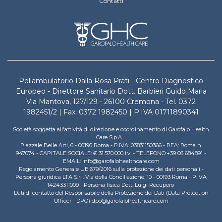
Contatti
Poliambulatorio Dalla Rosa Prati - Centro Diagnostico
Europeo - Direttore Sanitario Dott. Barbieri Guido Maria
Via Mantova, 127/129 - 26100 Cremona - Tel. 0372
1982451/2 | Fax. 0372 1982450 | P.IVA 01711890341
Società soggetta all'attività di direzione e coordinamento di Garofalo Health
Care S.p.A.
Piazzale Belle Arti, 6 - 00196 Roma - P.IVA: 03831150366 - REA: Roma n.
947074 - CAPITALE SOCIALE: € 31.570.000 i.v. - TELEFONO:+39 06 684891 -
EMAIL: info@garofalohealthcare.com
Regolamento Generale UE 679/2016 sulla protezione dei dati personali -
Persona giuridica LTA S.r.l. Via della Conciliazione, 10 - 00193 Roma - P.IVA
14243311009 - Persona fisica Dott. Luigi Recupero
Dati di contatto del Responsabile della Protezione dei Dati (Data Protection
Officer - DPO) dpo@garofalohealthcare.com