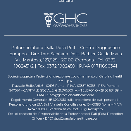
Contatti
Poliambulatorio Dalla Rosa Prati - Centro Diagnostico
Europeo - Direttore Sanitario Dott. Barbieri Guido Maria
Via Mantova, 127/129 - 26100 Cremona - Tel. 0372
1982451/2 | Fax. 0372 1982450 | P.IVA 01711890341
Società soggetta all'attività di direzione e coordinamento di Garofalo Health
Care S.p.A.
Piazzale Belle Arti, 6 - 00196 Roma - P.IVA: 03831150366 - REA: Roma n.
947074 - CAPITALE SOCIALE: € 31.570.000 i.v. - TELEFONO:+39 06 684891 -
EMAIL: info@garofalohealthcare.com
Regolamento Generale UE 679/2016 sulla protezione dei dati personali -
Persona giuridica LTA S.r.l. Via della Conciliazione, 10 - 00193 Roma - P.IVA
14243311009 - Persona fisica Dott. Luigi Recupero
Dati di contatto del Responsabile della Protezione dei Dati (Data Protection
Officer - DPO) dpo@garofalohealthcare.com