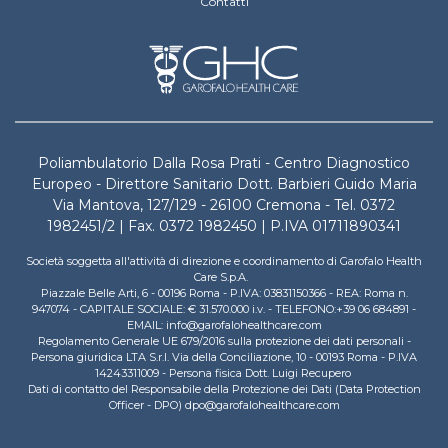
Contatti
Poliambulatorio Dalla Rosa Prati - Centro Diagnostico
Europeo - Direttore Sanitario Dott. Barbieri Guido Maria
Via Mantova, 127/129 - 26100 Cremona - Tel. 0372
1982451/2 | Fax. 0372 1982450 | P.IVA 01711890341
Società soggetta all'attività di direzione e coordinamento di Garofalo Health
Care S.p.A.
Piazzale Belle Arti, 6 - 00196 Roma - P.IVA: 03831150366 - REA: Roma n.
947074 - CAPITALE SOCIALE: € 31.570.000 i.v. - TELEFONO:+39 06 684891 -
EMAIL: info@garofalohealthcare.com
Regolamento Generale UE 679/2016 sulla protezione dei dati personali -
Persona giuridica LTA S.r.l. Via della Conciliazione, 10 - 00193 Roma - P.IVA
14243311009 - Persona fisica Dott. Luigi Recupero
Dati di contatto del Responsabile della Protezione dei Dati (Data Protection
Officer - DPO) dpo@garofalohealthcare.com