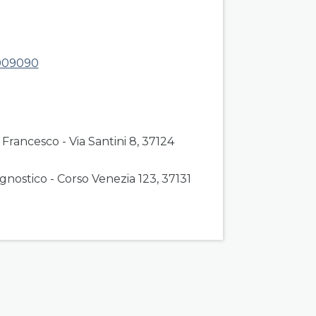
roup right
009090
 Francesco - Via Santini 8, 37124
gnostico - Corso Venezia 123, 37131