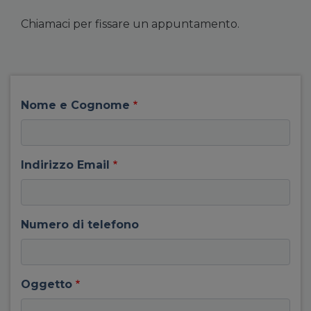
Chiamaci per fissare un appuntamento.
field group left
Nome e Cognome
Indirizzo Email
Numero di telefono
Oggetto