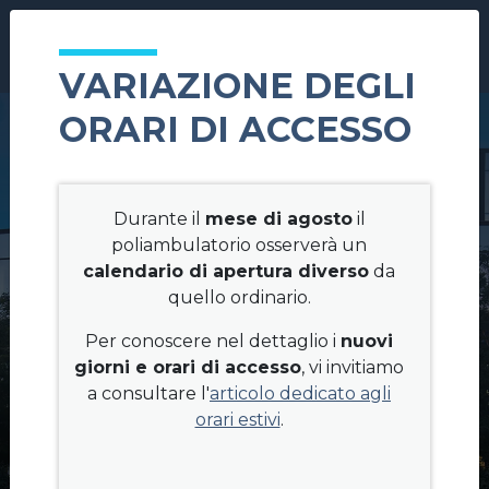
Salta al contenuto principale
Select you
IT
VARIAZIONE DEGLI
ORARI DI ACCESSO
Durante il
mese di agosto
il
poliambulatorio osserverà un
calendario di apertura diverso
da
quello ordinario.
Per conoscere nel dettaglio i
nuovi
POLIAMBULATORIO DALLA
giorni e orari di accesso
, vi invitiamo
ROSA PRATI
a consultare l'
articolo dedicato agli
orari estivi
.
Un centro di eccellenza nella diagnostica per
immagini, nella polispecialistica e nella riabilitazione