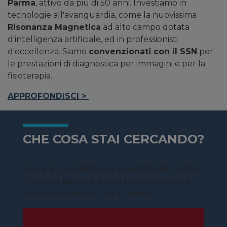
Parma
, attivo da più di 50 anni. Investiamo in
tecnologie all'avanguardia, come la nuovissima
Risonanza Magnetica
ad alto campo dotata
d'intelligenza artificiale, ed in professionisti
d'eccellenza. Siamo
convenzionati con il SSN
per
le prestazioni di diagnostica per immagini e per la
fisioterapia.
APPROFONDISCI
>
CHE COSA STAI CERCANDO?
Cerca gli Specialisti e le Specialità del nostro
Poliambulatorio e scopri come prenotare
una prestazione di tuo interesse.