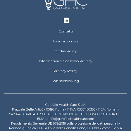
Footer
Contatti
Lavora con noi
Cookie Policy
Informativa e Consenso Privacy
Privacy Policy
Whistleblowing
Garofalo Health Care S.p.A.
Piazzale Belle Arti, 6 - 00196 Roma - P.IVA: 03831150366 - REA: Roma n.
947074 - CAPITALE SOCIALE: € 31.570.000 i.v. - TELEFONO:+39 06 684891 -
EMAIL: info@garofalohealthcare.com
Regolamento Generale UE 679/2016 sulla protezione dei dati personali -
Persona giuridica LTA S.r.l. Via della Conciliazione, 10 - 00193 Roma - P.IVA