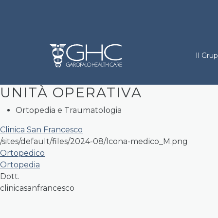
Salta al contenuto principale
Holdi
Inviato da
ghc.content
il
Gio 22/08/2024 - 15:04
Il Gru
UNITÀ OPERATIVA
Ortopedia e Traumatologia
Clinica San Francesco
/sites/default/files/2024-08/Icona-medico_M.png
Ortopedico
Ortopedia
Dott.
clinicasanfrancesco