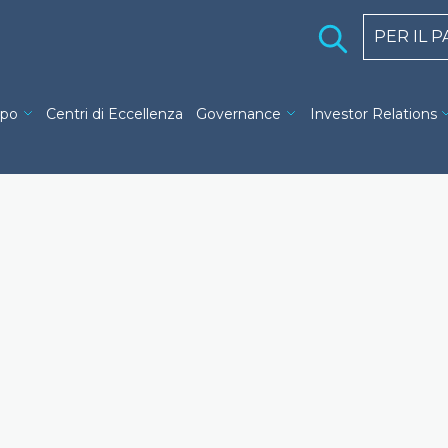
Holding 
PER IL 
ng navigation
ppo
Centri di Eccellenza
Governance
Investor Relations