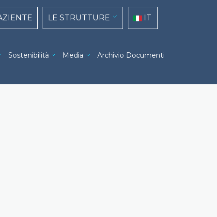
top navigation
Select your language
PAZIENTE
LE STRUTTURE
IT
Sostenibilità
Media
Archivio Documenti