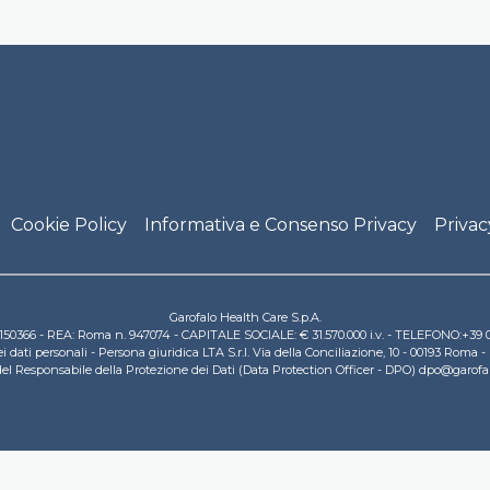
Cookie Policy
Informativa e Consenso Privacy
Privac
Garofalo Health Care S.p.A.
831150366 - REA: Roma n. 947074 - CAPITALE SOCIALE: € 31.570.000 i.v. - TELEFONO:+3
ati personali - Persona giuridica LTA S.r.l. Via della Conciliazione, 10 - 00193 Roma -
 del Responsabile della Protezione dei Dati (Data Protection Officer - DPO) dpo@garof