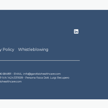
y Policy
Whistleblowing
9 06 684891 - EMAIL: info@garofalohealthcare.com
 P.IVA 14243311009 - Persona fisica Dott. Luigi Recupero
alohealthcare.com