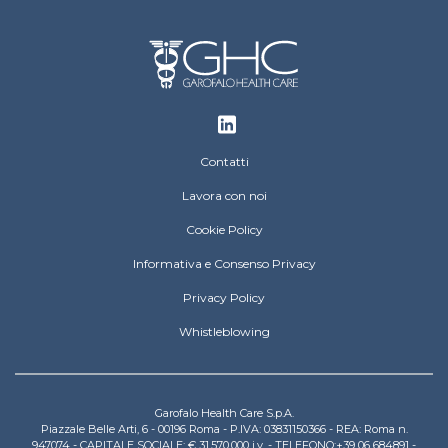
Footer
Contatti
Lavora con noi
Cookie Policy
Informativa e Consenso Privacy
Privacy Policy
Whistleblowing
Garofalo Health Care S.p.A.
Piazzale Belle Arti, 6 - 00196 Roma - P.IVA: 03831150366 - REA: Roma n.
947074 - CAPITALE SOCIALE: € 31.570.000 i.v. - TELEFONO:+39 06 684891 -