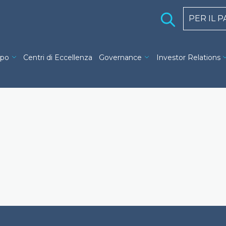
Holding 
PER IL 
ng navigation
ppo
Centri di Eccellenza
Governance
Investor Relations