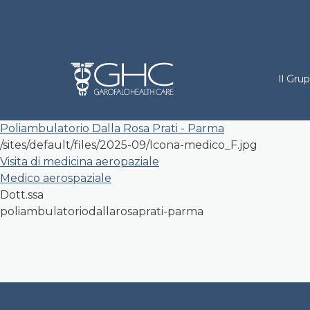
Salta al contenuto principale
Holdi
Inviato da
ghc.content
il
Lun 26/02/2024 - 14:57
Il Gru
Poliambulatorio Dalla Rosa Prati - Parma
/sites/default/files/2025-09/Icona-medico_F.jpg
Visita di medicina aeropaziale
Medico aerospaziale
Dott.ssa
poliambulatoriodallarosaprati-parma