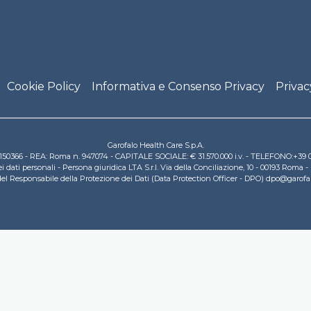
Cookie Policy
Informativa e Consenso Privacy
Privac
Garofalo Health Care S.p.A.
831150366 - REA: Roma n. 947074 - CAPITALE SOCIALE: € 31.570.000 i.v. - TELEFONO:+3
ati personali - Persona giuridica LTA S.r.l. Via della Conciliazione, 10 - 00193 Roma -
 del Responsabile della Protezione dei Dati (Data Protection Officer - DPO) dpo@garof