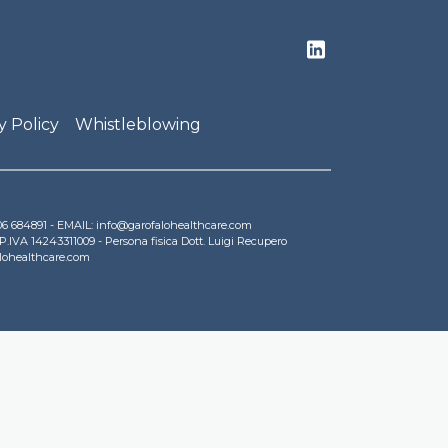
y Policy
Whistleblowing
9 06 684891 - EMAIL: info@garofalohealthcare.com
 P.IVA 14243311009 - Persona fisica Dott. Luigi Recupero
alohealthcare.com