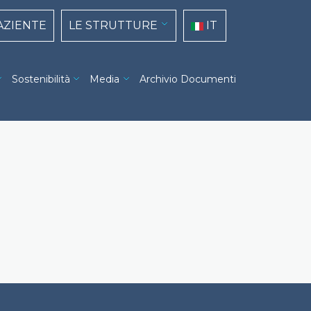
top navigation
Select your language
PAZIENTE
LE STRUTTURE
IT
Sostenibilità
Media
Archivio Documenti