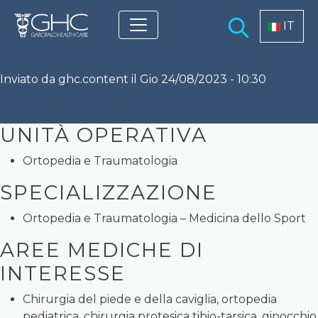
Salta al contenuto principale
Select you
IT
Inviato da
ghc.content
il
Gio 24/08/2023 - 10:30
UNITÀ OPERATIVA
Ortopedia e Traumatologia
SPECIALIZZAZIONE
Ortopedia e Traumatologia – Medicina dello Sport
AREE MEDICHE DI
INTERESSE
Chirurgia del piede e della caviglia, ortopedia
pediatrica, chirurgia protesica tibio-tarsica, ginocchio