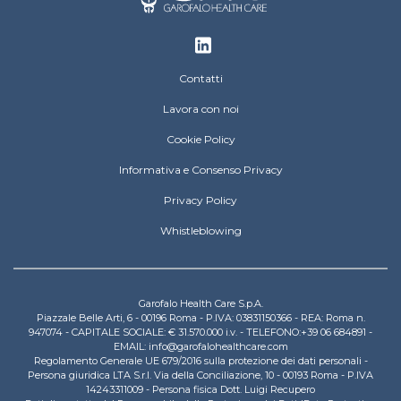
Footer
Contatti
Lavora con noi
Cookie Policy
Informativa e Consenso Privacy
Privacy Policy
Whistleblowing
Garofalo Health Care S.p.A.
Piazzale Belle Arti, 6 - 00196 Roma - P.IVA: 03831150366 - REA: Roma n.
947074 - CAPITALE SOCIALE: € 31.570.000 i.v. - TELEFONO:+39 06 684891 -
EMAIL: info@garofalohealthcare.com
Regolamento Generale UE 679/2016 sulla protezione dei dati personali -
Persona giuridica LTA S.r.l. Via della Conciliazione, 10 - 00193 Roma - P.IVA
14243311009 - Persona fisica Dott. Luigi Recupero