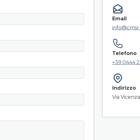
field g
Email
info@cmsr.
Telefono
+39 0444 2
Indirizzo
Via Vicenza