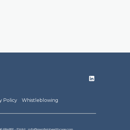
y Policy
Whistleblowing
9 06 684891 - EMAIL: info@garofalohealthcare.com