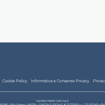
Cookie Policy
Informativa e Consenso Privacy
Privac
Garofalo Health Care S.p.A.
831150366 - REA: Roma n. 947074 - CAPITALE SOCIALE: € 31.570.000 i.v. - TELEFONO:+3