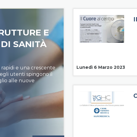
TRUTTURE E
DI SANITÀ
Lunedì 6 Marzo 2023
ù rapidi e una crescente
egli utenti spingono il
glio alle nuove