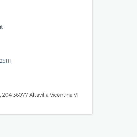
roup right
it
25111
, 204 36077 Altavilla Vicentina VI