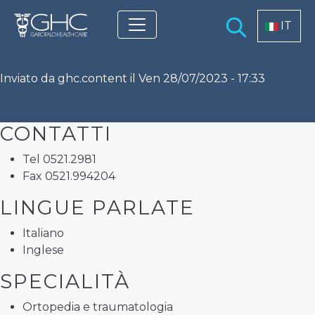
Salta al contenuto principale
Select you
IT
Inviato da
ghc.content
il
Ven 28/07/2023 - 17:33
CONTATTI
Tel 0521.2981
Fax 0521.994204
LINGUE PARLATE
Italiano
Inglese
SPECIALITÀ
Ortopedia e traumatologia