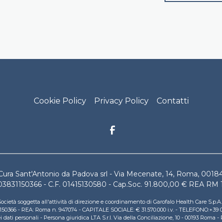
onio Footer Menu
Cookie Policy
Privacy Policy
Contatti
Cura Sant'Antonio da Padova srl - Via Mecenate, 14, Roma, 0018
03831150366 - C.F. 01415130580 - Cap.Soc. 91.800,00 € REA RM
ocietà soggetta all'attività di direzione e coordinamento di Garofalo Health Care S.p.
831150366 - REA: Roma n. 947074 - CAPITALE SOCIALE: € 31.570.000 i.v. - TELEFONO:+3
ati personali - Persona giuridica LTA S.r.l. Via della Conciliazione, 10 - 00193 Roma -