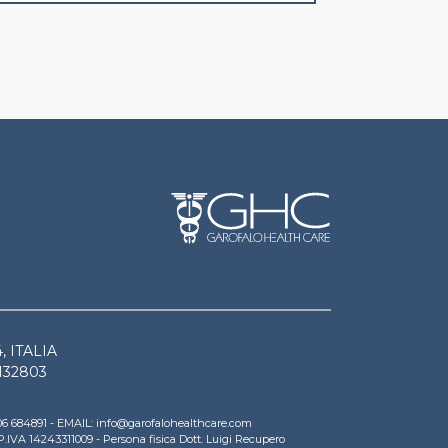
4, ITALIA
 132803
A.
9 06 684891 - EMAIL: info@garofalohealthcare.com
 P.IVA 14243311009 - Persona fisica Dott. Luigi Recupero