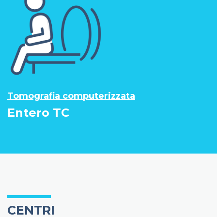
Tomografia computerizzata
Entero TC
CENTRI