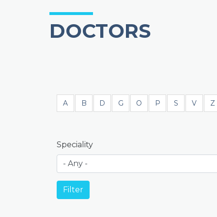
DOCTORS
A
B
D
G
O
P
S
V
Z
Speciality