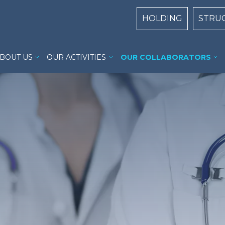
Centri Top naviga
HOLDING
STRU
illa Garda menu
BOUT US
OUR ACTIVITIES
OUR COLLABORATORS