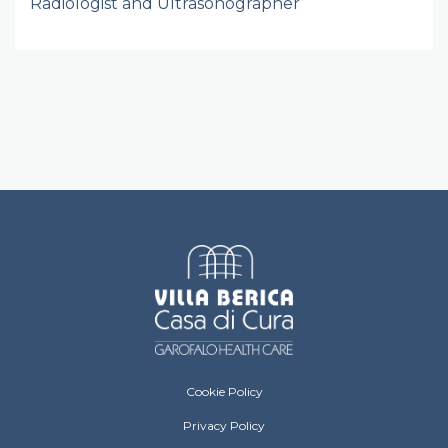
Radiologist and Ultrasonographer
Villa Berica Footer menu
Cookie Policy
Privacy Policy