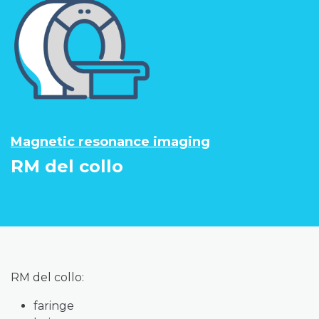
Magnetic resonance imaging
RM del collo
RM del collo:
faringe