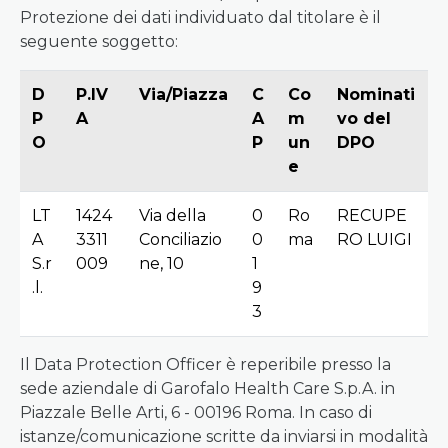
Protezione dei dati individuato dal titolare è il
seguente soggetto:
D
P.IV
Via/Piazza
C
Co
Nominati
P
A
A
m
vo del
O
P
un
DPO
e
LT
1424
Via della
0
Ro
RECUPE
A
3311
Conciliazio
0
ma
RO LUIGI
S.r
009
ne, 10
1
.l.
9
3
Il Data Protection Officer è reperibile presso la
sede aziendale di Garofalo Health Care S.p.A. in
Piazzale Belle Arti, 6 - 00196 Roma. In caso di
istanze/comunicazione scritte da inviarsi in modalità