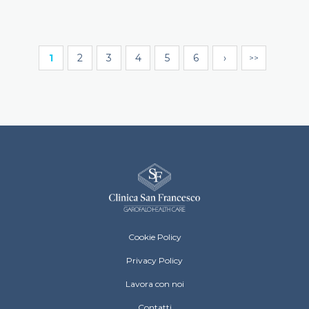
Paginazione
1
2
3
4
5
6
›
»
Pagina attuale
Page
Page
Page
Page
Page
Pagina successiv
Ultima pag
Clinica San Francesco Footer menu
Cookie Policy
Privacy Policy
Lavora con noi
Contatti