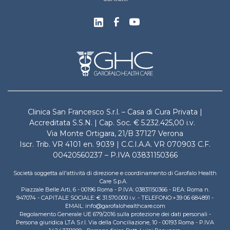
Clinica San Francesco S.r.l. – Casa di Cura Privata |
Accreditata S.S.N. | Cap. Soc. € 5.232.425,00 i.v.
Via Monte Ortigara, 21/B 37127 Verona
Iscr. Trib. VR 4101 en. 9039 | C.C.I.A.A. VR 070903 C.F.
00420560237 – P.IVA 03831150366
Società soggetta all'attività di direzione e coordinamento di Garofalo Health
Care S.p.A.
Piazzale Belle Arti, 6 - 00196 Roma - P.IVA: 03831150366 - REA: Roma n.
947074 - CAPITALE SOCIALE: € 31.570.000 i.v. - TELEFONO:+39 06 684891 -
EMAIL: info@garofalohealthcare.com
Regolamento Generale UE 679/2016 sulla protezione dei dati personali -
Persona giuridica LTA S.r.l. Via della Conciliazione, 10 - 00193 Roma - P.IVA