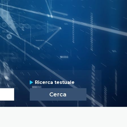
group_actions
Ricerca testuale