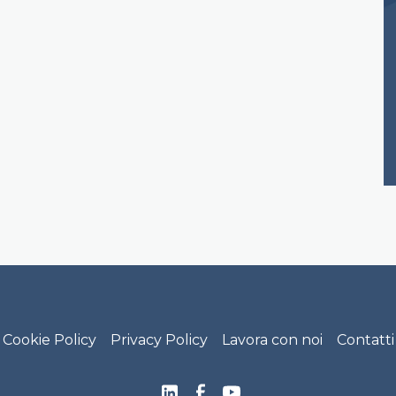
rancesco Footer menu
Cookie Policy
Privacy Policy
Lavora con noi
Contatti