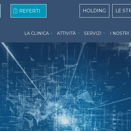
Centri Top naviga
HOLDING
LE ST
REFERTI
Clinica San Francesco menu
LA CLINICA
ATTIVITÀ
SERVIZI
I NOSTRI