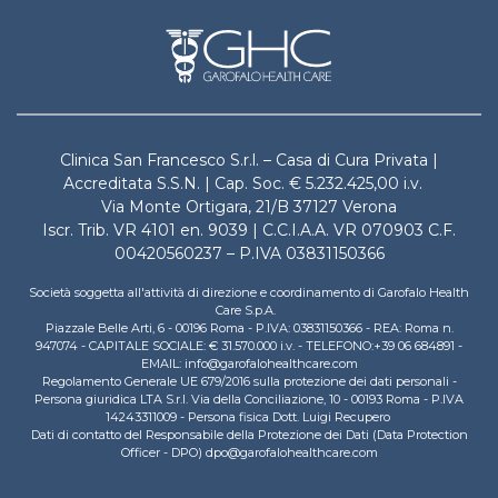
Clinica San Francesco S.r.l. – Casa di Cura Privata |
Accreditata S.S.N. | Cap. Soc. € 5.232.425,00 i.v.
Via Monte Ortigara, 21/B 37127 Verona
Iscr. Trib. VR 4101 en. 9039 | C.C.I.A.A. VR 070903 C.F.
00420560237 – P.IVA 03831150366
Società soggetta all'attività di direzione e coordinamento di Garofalo Health
Care S.p.A.
Piazzale Belle Arti, 6 - 00196 Roma - P.IVA: 03831150366 - REA: Roma n.
947074 - CAPITALE SOCIALE: € 31.570.000 i.v. - TELEFONO:+39 06 684891 -
EMAIL: info@garofalohealthcare.com
Regolamento Generale UE 679/2016 sulla protezione dei dati personali -
Persona giuridica LTA S.r.l. Via della Conciliazione, 10 - 00193 Roma - P.IVA
14243311009 - Persona fisica Dott. Luigi Recupero
Dati di contatto del Responsabile della Protezione dei Dati (Data Protection
Officer - DPO) dpo@garofalohealthcare.com