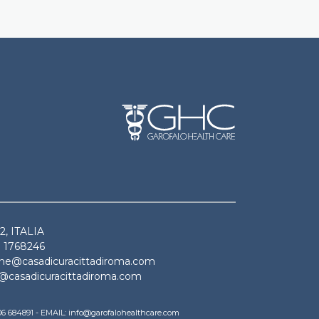
2, ITALIA
M 1768246
zione@casadicuracittadiroma.com
ria@casadicuracittadiroma.com
A.
9 06 684891 - EMAIL: info@garofalohealthcare.com