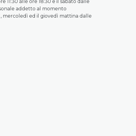
e 11:30 alle ore 18:30 e il sabato dalle
 personale addetto al momento
ì, mercoledì ed il giovedì mattina dalle