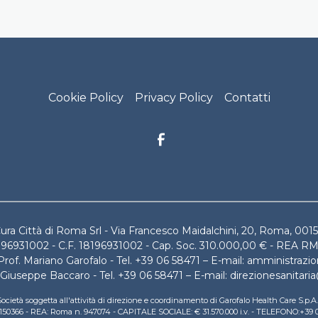
Città di Roma Footer menu
Cookie Policy
Privacy Policy
Contatti
Cura Città di Roma Srl - Via Francesco Maidalchini, 20, Roma, 0015
196931002 - C.F. 18196931002 - Cap. Soc. 310.000,00 € - REA R
rof. Mariano Garofalo - Tel. +39 06 58471 – E-mail: amministra
t. Giuseppe Baccaro - Tel. +39 06 58471 – E-mail: direzionesanita
ocietà soggetta all'attività di direzione e coordinamento di Garofalo Health Care S.p.
831150366 - REA: Roma n. 947074 - CAPITALE SOCIALE: € 31.570.000 i.v. - TELEFONO:+3