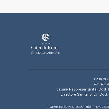
Casa di Cura 
Casa di 
P.IVA 18
Legale Rappresentante: Dott. P
Direttore Sanitario: Dr. Dot
S
Piazzale Belle Arti, 6 - 00196 Roma - P.IVA: 03