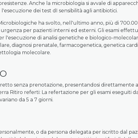
oresistenze. Anche la microbiologia si avvale di apparecch
esecuzione dei test dI sensibilità agli antibiotici.
 Microbiologiche ha svolto, nell'ultimo anno, più di 700.00
urgenza per pazienti interni ed esterni. Gli esami effettuat
r l'esecuzione di analisi genetiche e biologico-molecolari 
ecolare, diagnosi prenatale, farmacogenetica, genetica car
fettologia molecolare.
IO
diretto senza prenotazione, presentandosi direttamente a 
erra Ritiro referti: La refertazione per gli esami eseguiti 
ariano da 5 a 7 giorni.
to personalmente, o da persona delegata per iscritto dal 