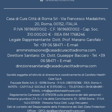
Casa di Cura Città di Roma Srl - Via Francesco Maidalchini,
20, Roma, 00152, ITALIA
P.IVA 18196931002 - C.F. 18196931002 - Cap. Soc.
310.000,00 € - REA RM 1768246
Legale Rappresentante: Dott. Prof. Mariano Garofalo -
Tel. +39 06 58471 – E-mail:
amministrazione@casadicuracittadiroma.com
Direttore Sanitario: Dr. Dott. Giuseppe Baccaro - Tel. +39
06 58471 – E-mail:
direzionesanitaria@casadicuracittadiroma.com
Società soggetta all'attività di direzione e coordinamento di Garofalo Health
Care S.p.A.
Piazzale Belle Arti, 6 - 00196 Roma - P.IVA: 03831150366 - REA: Roma n.
947074 - CAPITALE SOCIALE: € 31.570.000 i.v. - TELEFONO:+39 06 684891 -
EMAIL: info@garofalohealthcare.com
Regolamento Generale UE 679/2016 sulla protezione dei dati personali -
Persona giuridica LTA S.r.l. Via della Conciliazione, 10 - 00193 Roma - P.IVA
14243311009 - Persona fisica Dott. Luigi Recupero
Dati di contatto del Responsabile della Protezione dei Dati (Data Protection
Officer - DPO) dpo@garofalohealthcare.com