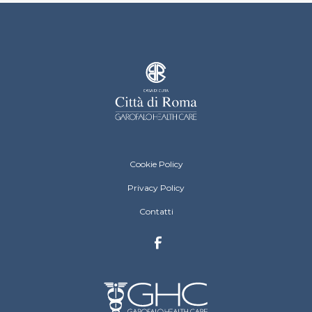
Casa di Cura Città di Roma Footer menu
Cookie Policy
Privacy Policy
Contatti