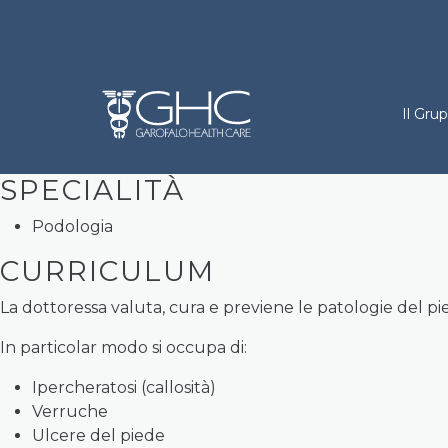
Salta al contenuto principale
Holdi
Inviato da
ghc.content
il
Gio 17/08/2023 - 18:14
Il Gru
SPECIALITÀ
Podologia
CURRICULUM
La dottoressa valuta, cura e previene le patologie del pi
In particolar modo si occupa di:
Ipercheratosi (callosità)
Verruche
Ulcere del piede