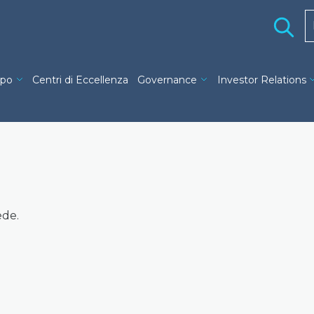
H
ng navigation
ppo
Centri di Eccellenza
Governance
Investor Relations
ede.